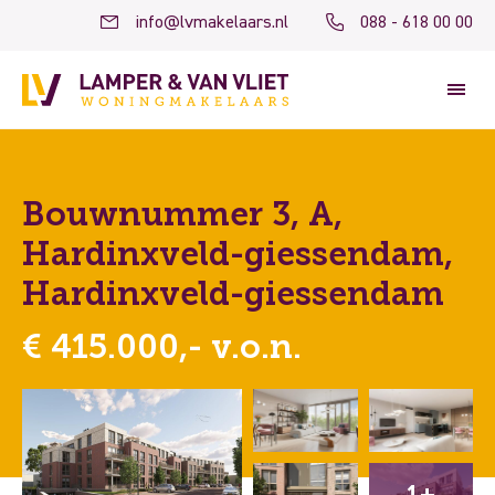
info@lvmakelaars.nl
088 - 618 00 00
Bouwnummer 3, A,
Hardinxveld-giessendam,
Hardinxveld-giessendam
€ 415.000,- v.o.n.
1+