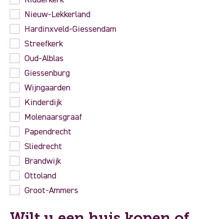
Ridderkerk
Nieuw-Lekkerland
Hardinxveld-Giessendam
Streefkerk
Oud-Alblas
Giessenburg
Wijngaarden
Kinderdijk
Molenaarsgraaf
Papendrecht
Sliedrecht
Brandwijk
Ottoland
Groot-Ammers
Wilt u een huis kopen of