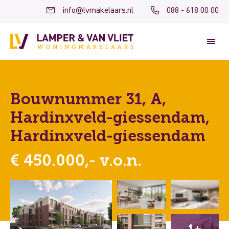
info@lvmakelaars.nl
088 - 618 00 00
Bouwnummer 31, A,
Hardinxveld-giessendam,
Hardinxveld-giessendam
€ 450.000,- v.o.n.
1+