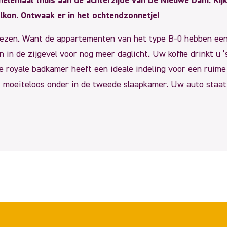
 helemaal thuis aan de achterzijde van De Nieuwe Dam. Kijk
lkon. Ontwaak er in het ochtendzonnetje!
kiezen. Want de appartementen van het type B-0 hebben een 
in de zijgevel voor nog meer daglicht. Uw koffie drinkt u 
De royale badkamer heeft een ideale indeling voor een ruime
ns moeiteloos onder in de tweede slaapkamer. Uw auto staat 