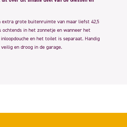
 uit over dit smalle deel van de Giessen en
extra grote buitenruimte van maar liefst 42,5
’s ochtends in het zonnetje en wanneer het
 inloopdouche en het toilet is separaat. Handig
veilig en droog in de garage.