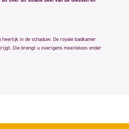
 uit over dit smalle deel van de Giessen en
u heerlijk in de schaduw. De royale badkamer
krijgt. Die brengt u overigens moeiteloos onder