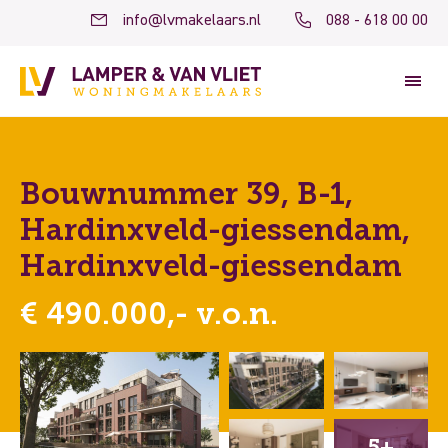
info@lvmakelaars.nl
088 - 618 00 00
Bouwnummer 39, B-1,
Hardinxveld-giessendam,
Hardinxveld-giessendam
€ 490.000,- v.o.n.
5+