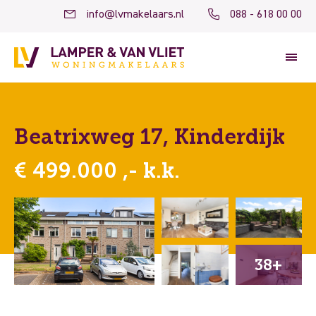
info@lvmakelaars.nl
088 - 618 00 00
Beatrixweg 17, Kinderdijk
€ 499.000 ,- k.k.
38+