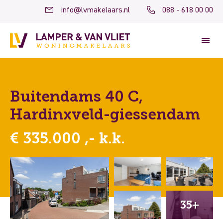
info@lvmakelaars.nl
088 - 618 00 00
Buitendams 40 C,
Hardinxveld-giessendam
€ 335.000 ,- k.k.
35+