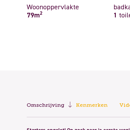
Woonoppervlakte
badk
2
79m
1
toil
Omschrijving
Kenmerken
Vid