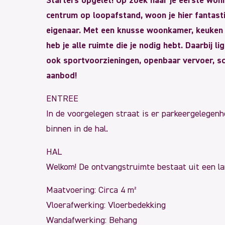
Starters opgelet! Op zoek naar je eerste woni
centrum op loopafstand, woon je hier fantast
eigenaar. Met een knusse woonkamer, keuken 
heb je alle ruimte die je nodig hebt. Daarbij l
ook sportvoorzieningen, openbaar vervoer, sch
aanbod!
ENTREE
In de voorgelegen straat is er parkeergelegenh
binnen in de hal.
HAL
Welkom! De ontvangstruimte bestaat uit een la
Maatvoering: Circa 4 m²
Vloerafwerking: Vloerbedekking
Wandafwerking: Behang