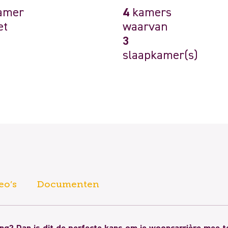
amer
4
kamers
et
waarvan
3
slaapkamer(s)
eo’s
Documenten