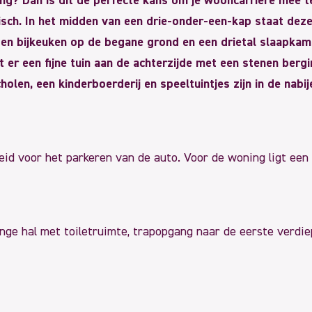
ng? Dan is dit de perfecte kans om je wooncarrière mee te
isch. In het midden van een drie-onder-een-kap staat dez
en bijkeuken op de begane grond en een drietal slaapka
igt er een fijne tuin aan de achterzijde met een stenen berg
olen, een kinderboerderij en speeltuintjes zijn in de nabi
eid voor het parkeren van de auto. Voor de woning ligt een
nge hal met toiletruimte, trapopgang naar de eerste verdi