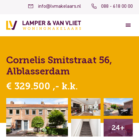
info@lvmakelaars.nl
088 - 618 00 00
Cornelis Smitstraat 56,
Alblasserdam
€ 329.500 ,- k.k.
24+