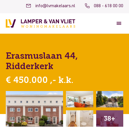
info@lvmakelaars.nl
088 - 618 00 00
Erasmuslaan 44,
Ridderkerk
€ 450.000 ,- k.k.
38+