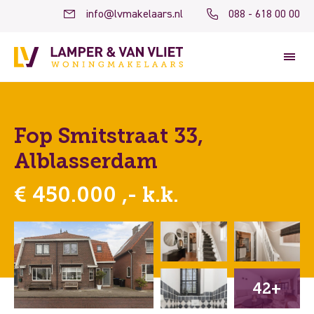
info@lvmakelaars.nl
088 - 618 00 00
Fop Smitstraat 33,
Alblasserdam
€ 450.000 ,- k.k.
42+