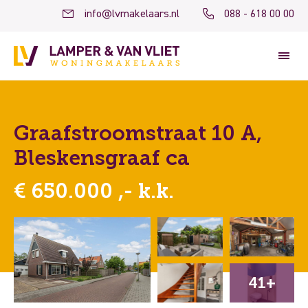
info@lvmakelaars.nl
088 - 618 00 00
Graafstroomstraat 10 A,
Bleskensgraaf ca
€ 650.000 ,- k.k.
41+