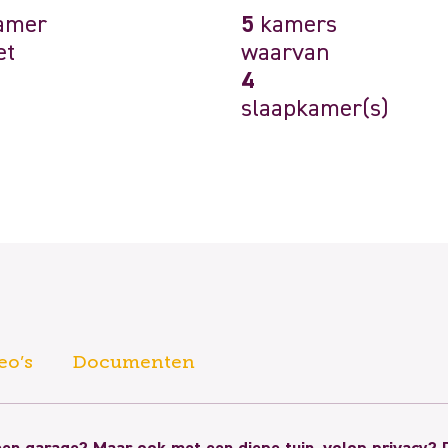
amer
5
kamers
et
waarvan
4
slaapkamer(s)
eo’s
Documenten