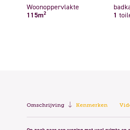
Woonoppervlakte
badk
2
115m
1
toil
Omschrijving
Kenmerken
Vid