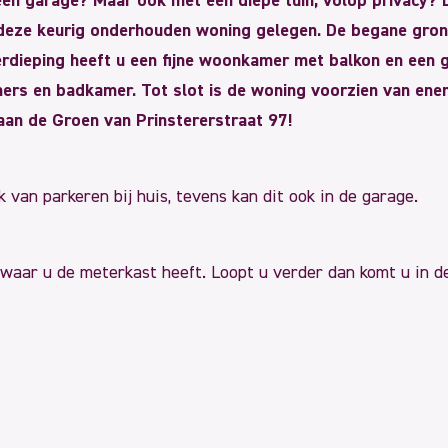
n garage? Maar ook met een diepe tuin, volop privacy? Dan
is deze keurig onderhouden woning gelegen. De begane gron
rdieping heeft u een fijne woonkamer met balkon en een 
mers en badkamer. Tot slot is de woning voorzien van ener
aan de Groen van Prinstererstraat 97!
 van parkeren bij huis, tevens kan dit ook in de garage.
 waar u de meterkast heeft. Loopt u verder dan komt u in de