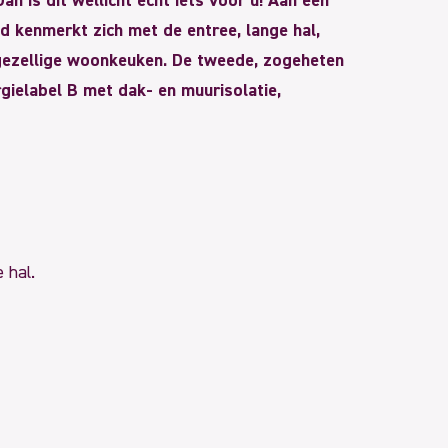
 is dit wellicht echt iets voor u! Aan een
d kenmerkt zich met de entree, lange hal,
gezellige woonkeuken. De tweede, zogeheten
gielabel B met dak- en muurisolatie,
 hal.