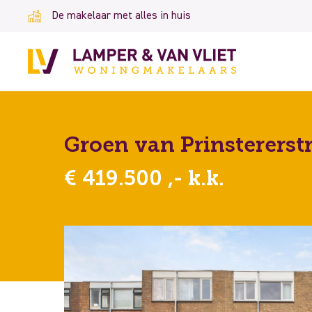
De makelaar met alles in huis
Groen van Prinstererst
€ 419.500 ,- k.k.