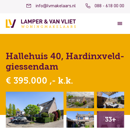
info@lvmakelaars.nl
088 - 618 00 00
Hallehuis 40, Hardinxveld-
giessendam
€ 395.000 ,- k.k.
33+