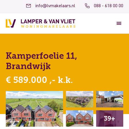
info@lvmakelaars.nl
088 - 618 00 00
Kamperfoelie 11,
Brandwijk
€ 589.000 ,- k.k.
39+