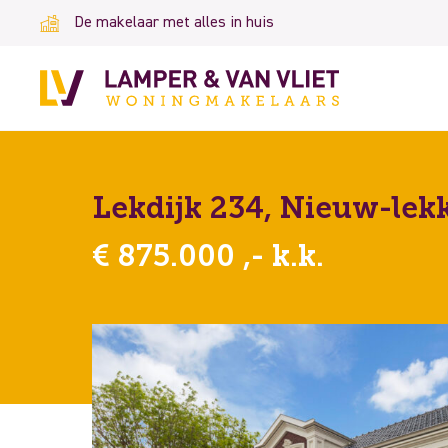
De makelaar met alles in huis
Lekdijk 234, Nieuw-lek
€ 875.000 ,- k.k.