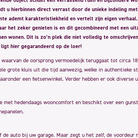
ende object schuilt een verrassend ruim en bijzondere wo
rdt u hierbinnen direct verrast door de unieke indeling me
te ademt karakteristiekheid en vertelt zijn eigen verhaal.
waar het zeker genieten is en dit gecombineerd met een uit
nen wonen. Dit is zo’n plek die niet volledig te omschrijv
 ligt hier gegarandeerd op de loer!
ie, waarvan de oorsprong vermoedelijk teruggaat tot circa 18
inele grote kluis uit die tijd aanwezig, welke in authentieke
aaronder een fietsenwinkel. Verder hebben er ook diverse u
e met hedendaags wooncomfort en beschikt over een gunsti
nepanelen.
of de auto bij uw garage. Maar zegt u het zelf; de voordeur