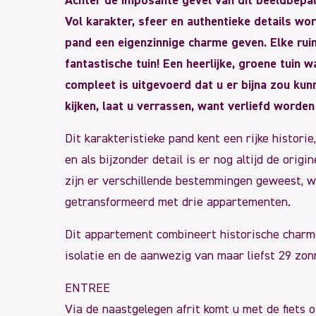
Achter de imposante gevel van dit beeldbepal
Vol karakter, sfeer en authentieke details wo
pand een eigenzinnige charme geven. Elke ruim
fantastische tuin! Een heerlijke, groene tuin 
compleet is uitgevoerd dat u er bijna zou kun
kijken, laat u verrassen, want verliefd worden
Dit karakteristieke pand kent een rijke histor
en als bijzonder detail is er nog altijd de orig
zijn er verschillende bestemmingen geweest, w
getransformeerd met drie appartementen.
Dit appartement combineert historische charm
isolatie en de aanwezig van maar liefst 29 zon
ENTREE
Via de naastgelegen afrit komt u met de fiets 