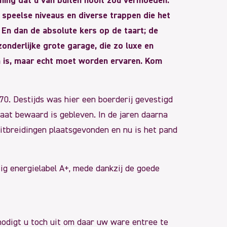
ning dat u van buiten nooit zou vermoeden.
t speelse niveaus en diverse trappen die het
 En dan de absolute kers op de taart; de
zonderlijke grote garage, die zo luxe en
en is, maar echt moet worden ervaren. Kom
70. Destijds was hier een boerderij gevestigd
 staat bewaard is gebleven. In de jaren daarna
itbreidingen plaatsgevonden en nu is het pand
g energielabel A+, mede dankzij de goede
 nodigt u toch uit om daar uw ware entree te