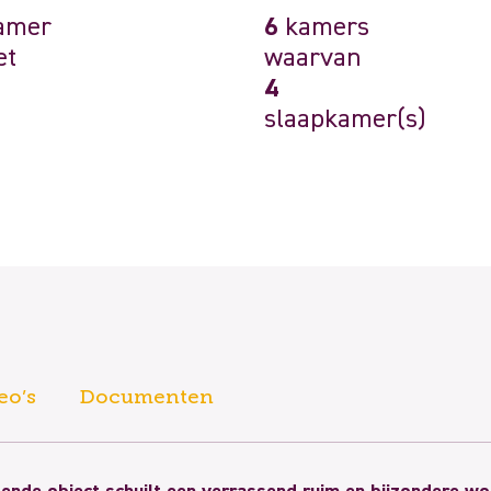
amer
6
kamers
et
waarvan
4
slaapkamer(s)
eo’s
Documenten