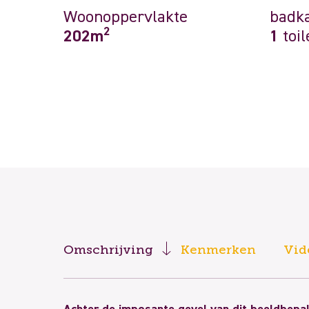
Woonoppervlakte
badk
2
202m
1
toil
Omschrijving
Kenmerken
Vid