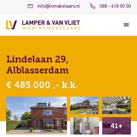
info@lvmakelaars.nl
088 - 618 00 00
Lindelaan 29,
Alblasserdam
€ 485.000 ,- k.k.
41+