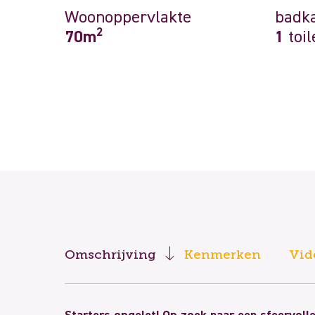
Woonoppervlakte
badk
2
70m
1
toil
Omschrijving
Kenmerken
Vid