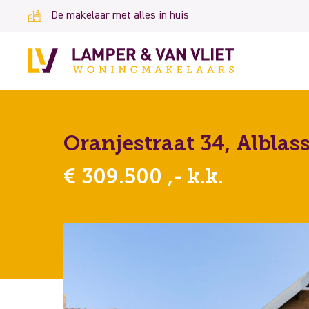
De makelaar met alles in huis
Oranjestraat 34, Albla
€ 309.500 ,- k.k.