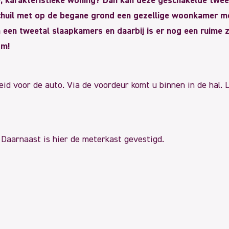
e, karakteristieke woning? Dan kan deze geschakelde tweek
 schuil met op de begane grond een gezellige woonkamer 
jn een tweetal slaapkamers en daarbij is er nog een ruime 
om!
eid voor de auto. Via de voordeur komt u binnen in de hal. 
 Daarnaast is hier de meterkast gevestigd.