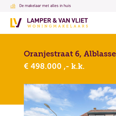
De makelaar met alles in huis
Oranjestraat 6, Alblas
€ 498.000 ,- k.k.