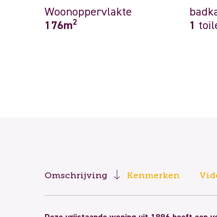
Woonoppervlakte
badk
2
176m
1
toil
Omschrijving
Kenmerken
Vid