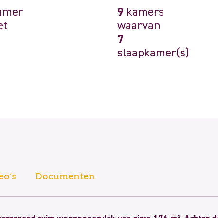
amer
9
kamers
et
waarvan
7
slaapkamer(s)
eo’s
Documenten