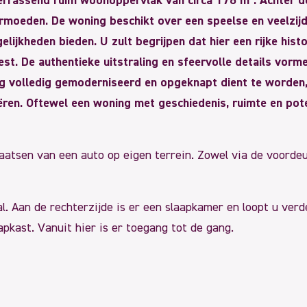
errassend ruim woonoppervlak van circa 176 m². Achter d
ermoeden. De woning beschikt over een speelse en veelzij
lijkheden bieden. U zult begrijpen dat hier een rijke histor
t. De authentieke uitstraling en sfeervolle details vorm
g volledig gemoderniseerd en opgeknapt dient te worden, 
ëren. Oftewel een woning met geschiedenis, ruimte en pot
plaatsen van een auto op eigen terrein. Zowel via de voord
l. Aan de rechterzijde is er een slaapkamer en loopt u verd
pkast. Vanuit hier is er toegang tot de gang.