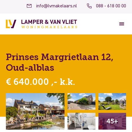
info@lvmakelaars.nl
088 - 618 00 00
Prinses Margrietlaan 12,
Oud-alblas
€ 640.000 ,- k.k.
45+