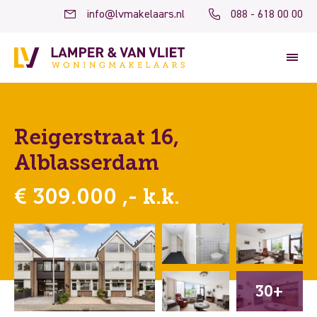
info@lvmakelaars.nl
088 - 618 00 00
Reigerstraat 16,
Alblasserdam
€ 309.000 ,- k.k.
30+