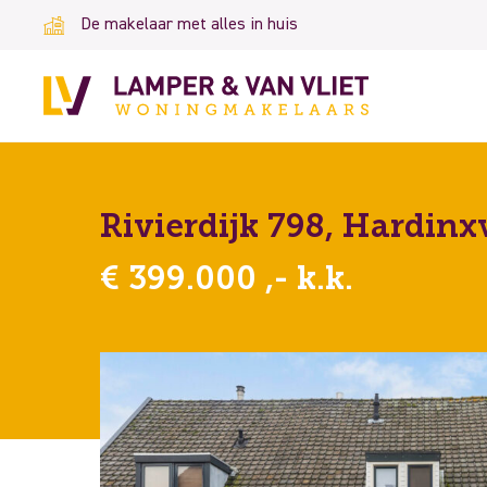
De makelaar met alles in huis
Rivierdijk 798, Hardin
€ 399.000 ,- k.k.