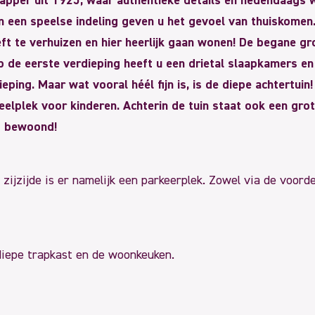
kapper uit 1925, waar authentieke details en hedendaags
n een speelse indeling geven u het gevoel van thuiskomen
t te verhuizen en hier heerlijk gaan wonen! De begane gr
p de eerste verdieping heeft u een drietal slaapkamers en
ing. Maar wat vooral héél fijn is, is de diepe achtertuin!
elplek voor kinderen. Achterin de tuin staat ook een grot
is bewoond!
 zijzijde is er namelijk een parkeerplek. Zowel via de voord
 diepe trapkast en de woonkeuken.