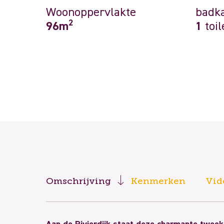
Woonoppervlakte
badk
2
96m
1
toil
Omschrijving
Kenmerken
Vid