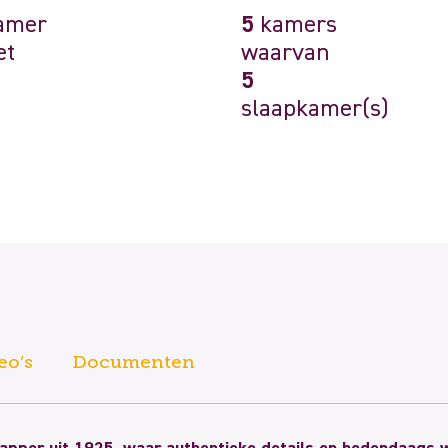
amer
5
kamers
et
waarvan
5
slaapkamer(s)
eo’s
Documenten