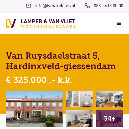
info@lvmakelaars.nl
088 - 618 00 00
Van Ruysdaelstraat 5,
Hardinxveld-giessendam
€ 325.000 ,- k.k.
34+