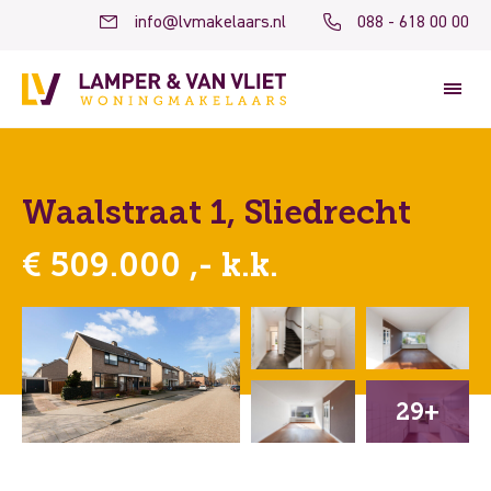
info@lvmakelaars.nl
088 - 618 00 00
Waalstraat 1, Sliedrecht
€ 509.000 ,- k.k.
29+