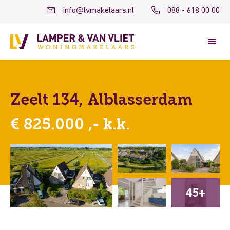
info@lvmakelaars.nl
088 - 618 00 00
Zeelt 134, Alblasserdam
€ 825.000 ,- k.k.
45+