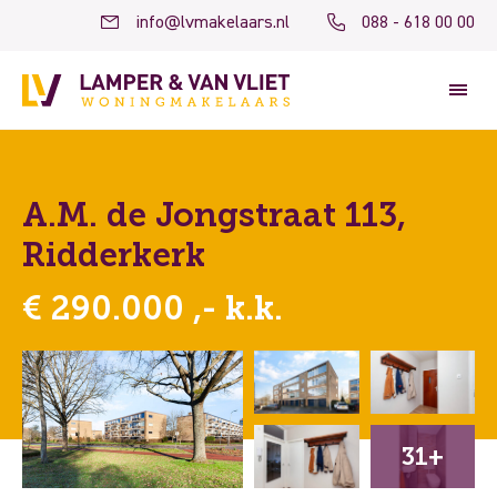
info@lvmakelaars.nl
088 - 618 00 00
A.M. de Jongstraat 113,
Ridderkerk
€ 290.000 ,- k.k.
31+