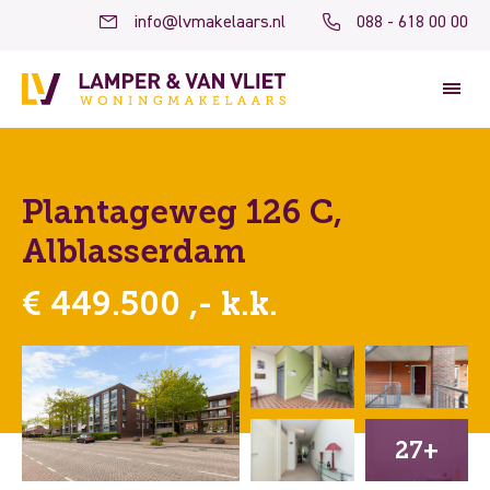
info@lvmakelaars.nl
088 - 618 00 00
Plantageweg 126 C,
Alblasserdam
€ 449.500 ,- k.k.
27+