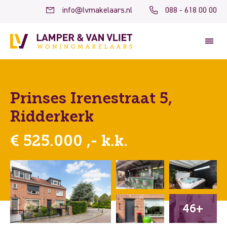
info@lvmakelaars.nl
088 - 618 00 00
Prinses Irenestraat 5,
Ridderkerk
€ 525.000 ,- k.k.
46+