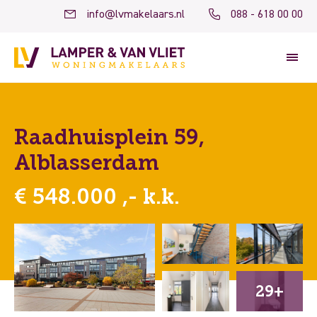
info@lvmakelaars.nl
088 - 618 00 00
Raadhuisplein 59,
Alblasserdam
€ 548.000 ,- k.k.
29+