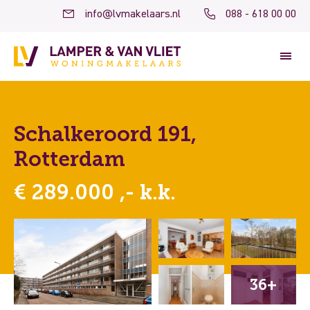
info@lvmakelaars.nl
088 - 618 00 00
Schalkeroord 191,
Rotterdam
€ 289.000 ,- k.k.
36+