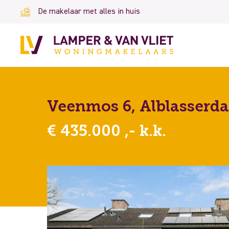
De makelaar met alles in huis
Veenmos 6, Alblasserd
€ 435.000 ,- k.k.