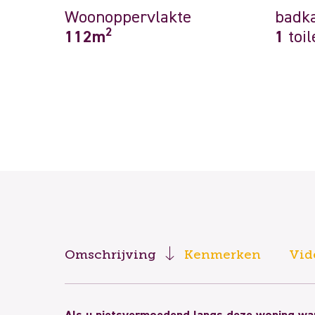
Woonoppervlakte
badk
2
112m
1
toil
Omschrijving
Kenmerken
Vid