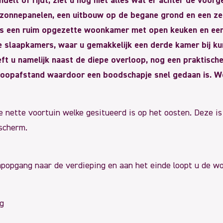
t of rijdt, ziet u nog niet alles wat er achter de voorgev
zonnepanelen, een uitbouw op de begane grond en een zee
Er is een ruim opgezette woonkamer met open keuken en ee
e slaapkamers, waar u gemakkelijk een derde kamer bij ku
eft u namelijk naast de diepe overloop, nog een praktisch
 loopafstand waardoor een boodschapje snel gedaan is. 
 nette voortuin welke gesitueerd is op het oosten. Deze i
escherm.
trapopgang naar de verdieping en aan het einde loopt u de w
g