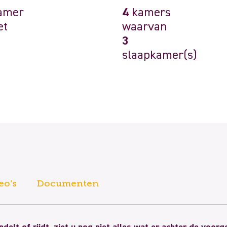
amer
4
kamers
et
waarvan
3
slaapkamer(s)
eo’s
Documenten