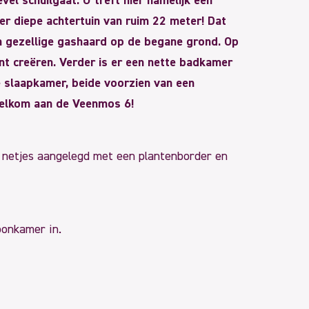
el schuilgaat. U treft hier namelijk een
r diepe achtertuin van ruim 22 meter! Dat
n gezellige gashaard op de begane grond. Op
nt creëren. Verder is er een nette badkamer
e slaapkamer, beide voorzien van een
Welkom aan de Veenmos 6!
s netjes aangelegd met een plantenborder en
oonkamer in.