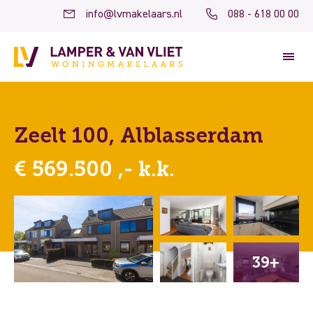
info@lvmakelaars.nl
088 - 618 00 00
Zeelt 100, Alblasserdam
€ 569.500 ,- k.k.
39+