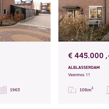
€ 445.000 ,-
ALBLASSERDAM
Veenmos 11
2
1963
108m