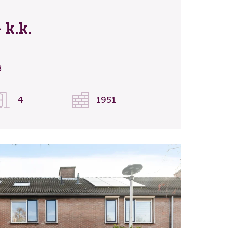
 k.k.
8
4
1951