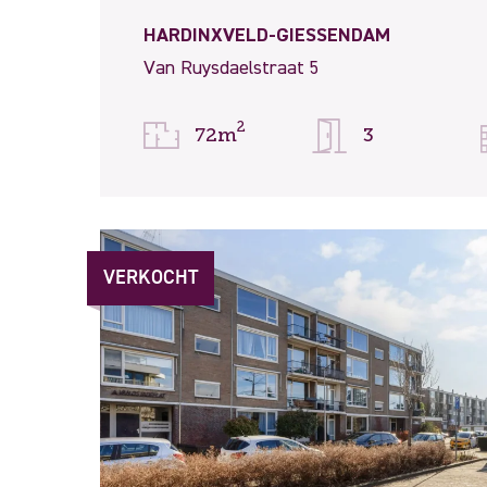
HARDINXVELD-GIESSENDAM
Van Ruysdaelstraat 5
2
72m
3
VERKOCHT