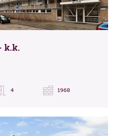
 k.k.
4
1968