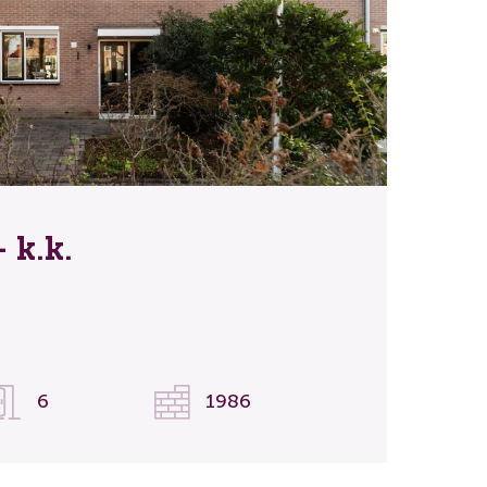
 k.k.
6
1986