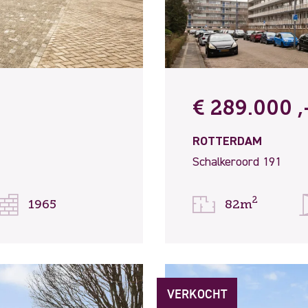
€ 289.000 ,-
ROTTERDAM
Schalkeroord 191
2
1965
82m
VERKOCHT