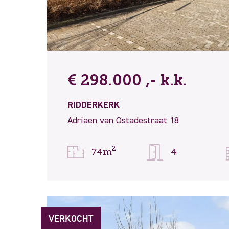
€ 298.000 ,- k.k.
RIDDERKERK
Adriaen van Ostadestraat 18
2
74m
4
VERKOCHT