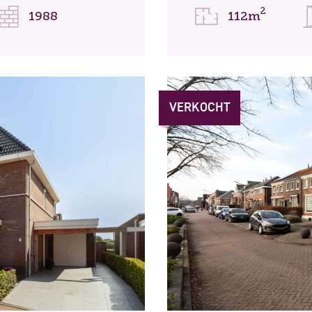
2
1988
112m
VERKOCHT