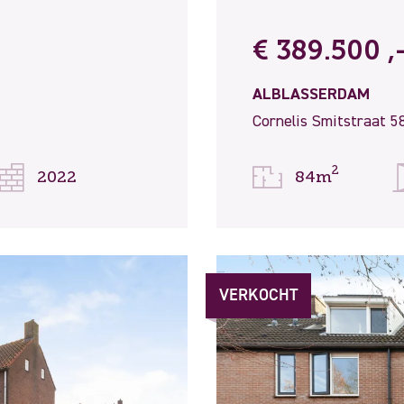
€ 389.500 ,-
ALBLASSERDAM
Cornelis Smitstraat 5
2
2022
84m
VERKOCHT