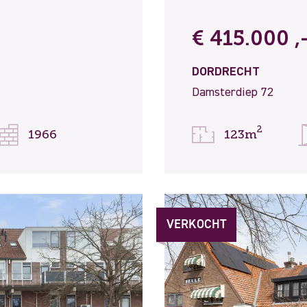
€ 415.000 ,-
DORDRECHT
Damsterdiep 72
2
1966
123m
VERKOCHT