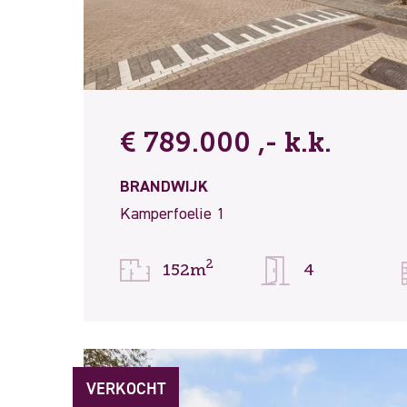
€ 789.000 ,- k.k.
BRANDWIJK
Kamperfoelie 1
2
152m
4
VERKOCHT