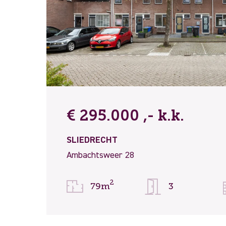
€ 295.000 ,- k.k.
SLIEDRECHT
Ambachtsweer 28
2
79m
3