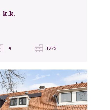
 k.k.
4
1975