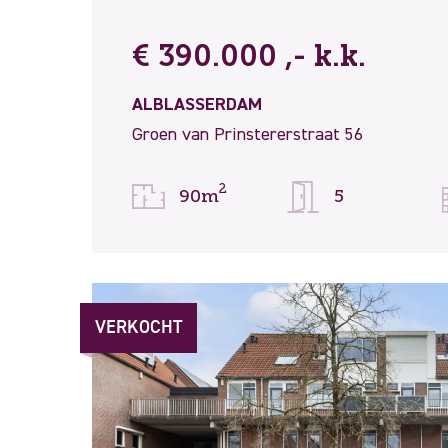
€ 390.000 ,- k.k.
ALBLASSERDAM
Groen van Prinstererstraat 56
2
90m
5
VERKOCHT