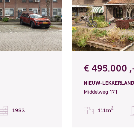
€ 495.000 ,-
NIEUW-LEKKERLAN
Middelweg 171
2
1982
111m