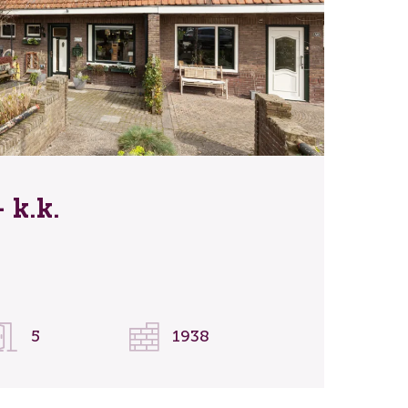
 k.k.
D
5
1938