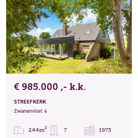
€ 985.000 ,- k.k.
STREEFKERK
Zwanenvliet 4
2
244m
7
1973