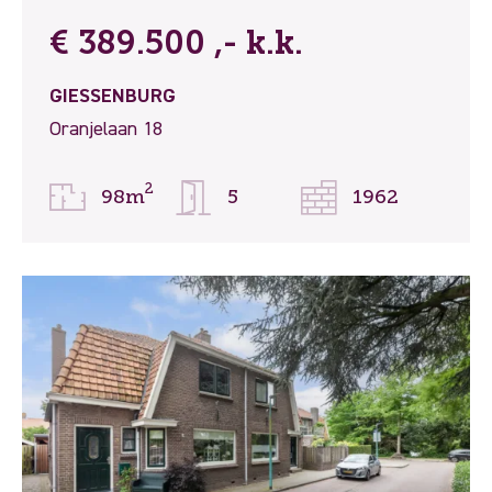
€ 389.500 ,- k.k.
GIESSENBURG
Oranjelaan 18
2
98m
5
1962